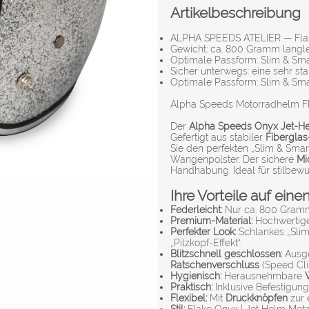
Artikelbeschreibung
ALPHA SPEEDS ATELIER — Flake
Gewicht: ca. 800 Gramm langle
Optimale Passform: Slim & Smar
Sicher unterwegs: eine sehr st
Optimale Passform: Slim & Smar
Alpha Speeds Motorradhelm Fla
Der
Alpha Speeds Onyx Jet-H
Gefertigt aus stabiler
Fiberglas
Sie den perfekten „Slim & Sma
Wangenpolster. Der sichere
Mi
Handhabung. Ideal für stilbewu
Ihre Vorteile auf einen
Federleicht:
Nur ca. 800 Gramm 
Premium-Material:
Hochwertige
Perfekter Look:
Schlankes „Slim
„Pilzkopf-Effekt“.
Blitzschnell geschlossen:
Ausge
Ratschenverschluss
(Speed Cli
Hygienisch:
Herausnehmbare
Praktisch:
Inklusive Befestigung
Flexibel:
Mit
Druckknöpfen
zur 