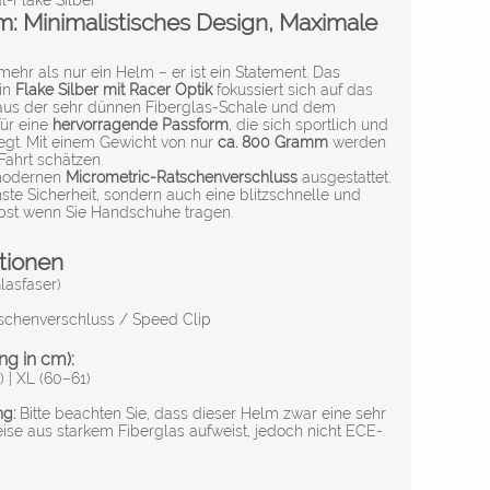
l-Flake Silber
: Minimalistisches Design, Maximale
ehr als nur ein Helm – er ist ein Statement. Das
 in
Flake Silber mit Racer Optik
fokussiert sich auf das
 aus der sehr dünnen Fiberglas-Schale und dem
für eine
hervorragende Passform
, die sich sportlich und
egt. Mit einem Gewicht von nur
ca. 800 Gramm
werden
 Fahrt schätzen.
 modernen
Micrometric-Ratschenverschluss
ausgestattet.
hste Sicherheit, sondern auch eine blitzschnelle und
bst wenn Sie Handschuhe tragen.
tionen
asfaser)
schenverschluss / Speed Clip
g in cm):
) | XL (60–61)
ng:
Bitte beachten Sie, dass dieser Helm zwar eine sehr
ise aus starkem Fiberglas aufweist, jedoch nicht ECE-