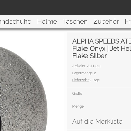
andschuhe
Helme
Taschen
Zubehör
F
ALPHA SPEEDS ATE
Flake Onyx | Jet He
Flake Silber
Artikelnr.: AJH-014
Lagermenge: 2
Lieferzeit*:
2 Tage
Größe
Menge:
Auf die Merkliste