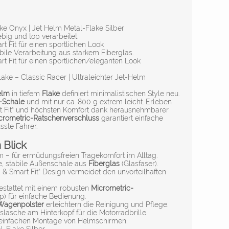
 Onyx | Jet Helm Metal-Flake Silber
big und top verarbeitet
t Fit für einen sportlichen Look
abile Verarbeitung aus starkem Fiberglas.
t Fit für einen sportlichen/eleganten Look
ke – Classic Racer | Ultraleichter Jet-Helm
elm
in tiefem
Flake
definiert minimalistischen Style neu.
-Schale
und mit nur ca. 800 g extrem leicht. Erleben
rt Fit“ und höchsten Komfort dank herausnehmbarer
crometric-Ratschenverschluss
garantiert einfache
sste Fahrer.
 Blick
– für ermüdungsfreien Tragekomfort im Alltag.
, stabile Außenschale aus
Fiberglas
(Glasfaser).
 & Smart Fit“ Design vermeidet den unvorteilhaften
stattet mit einem robusten
Micrometric-
p) für einfache Bedienung.
Wagenpolster
erleichtern die Reinigung und Pflege.
slasche am Hinterkopf für die Motorradbrille.
einfachen Montage von Helmschirmen.