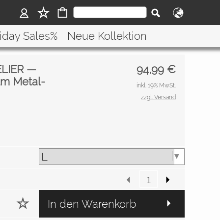
riday Sales%
Neue Kollektion
LIER —
94,99
€
lm Metal-
inkl. 19% MwSt.
zzgl. Versand
In den Warenkorb