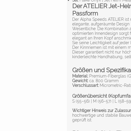
Stil:
Flake Onyx | Jet Helm Meta
Der ATELIER Jet-Helm
Passform
Der Alpha Speeds ATELIER ist m
elegante, aufgeräumte Design
Wesentliche. Die Kombination
optimierten Innendesign sorgt 
elegant an Ihren Kopf anschmi
Sie seine Leichtigkeit auf jeder
Der Kinnriemen ist mit einem
Dieser garantiert nicht nur höc
kinderleichte Handhabung, sel
Größen und Spezifika
Material:
Premium-Fiberglas (Gl
Gewicht:
ca. 800 Gramm
Verschlussart:
Micrometric-Rat
Größenübersicht (Kopfumfan
S (55–56) | M (56–57) | L (58–59
Wichtiger Hinweis zur Zulassu
hochwertige und stabile Bauwe
geprüft ist.