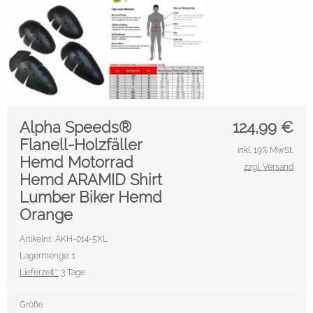
Alpha Speeds®
124,99
€
Flanell-Holzfäller
inkl. 19% MwSt.
Hemd Motorrad
zzgl. Versand
Hemd ARAMID Shirt
Lumber Biker Hemd
Orange
Artikelnr.: AKH-014-5XL
Lagermenge: 1
Lieferzeit*:
3 Tage
Größe