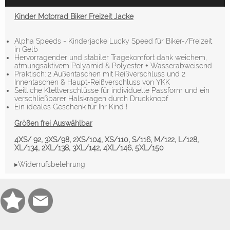
Kinder Motorrad Biker Freizeit Jacke
Alpha Speeds - Kinderjacke Lucky Speed für Biker-/Freizeit
in Gelb
Hervorragender und stabiler Tragekomfort dank weichem,
atmungsaktivem Polyamid & Polyester + Wasserabweisend
Praktisch: 2 Außentaschen mit Reißverschluss und 2
Innentaschen & Haupt-Reißverschluss von YKK
Seitliche Klettverschlüsse für individuelle Passform und ein
verschließbarer Halskragen durch Druckknopf
Ein ideales Geschenk für Ihr Kind !
Größen frei Auswählbar
4XS/ 92, 3XS/98, 2XS/104, XS/110, S/116, M/122, L/128,
XL/134, 2XL/138, 3XL/142, 4XL/146, 5XL/150
▸Widerrufsbelehrung