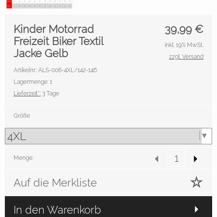
Kinder Motorrad
39,99
€
Freizeit Biker Textil
inkl. 19% MwSt.
Jacke Gelb
zzgl. Versand
Artikelnr.: ALS-006-4XL/142-146
Lagermenge: 1
Lieferzeit*:
3 Tage
Größe
Menge:
Auf die Merkliste
In den Warenkorb