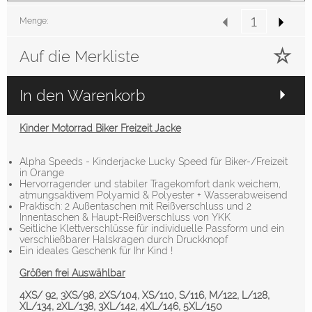
Menge:
Auf die Merkliste
In den Warenkorb
Kinder Motorrad Biker Freizeit Jacke
Alpha Speeds - Kinderjacke Lucky Speed für Biker-/Freizeit
in Orange
Hervorragender und stabiler Tragekomfort dank weichem,
atmungsaktivem Polyamid & Polyester + Wasserabweisend
Praktisch: 2 Außentaschen mit Reißverschluss und 2
Innentaschen & Haupt-Reißverschluss von YKK
Seitliche Klettverschlüsse für individuelle Passform und ein
verschließbarer Halskragen durch Druckknopf
Ein ideales Geschenk für Ihr Kind !
Größen frei Auswählbar
4XS/ 92, 3XS/98, 2XS/104, XS/110, S/116, M/122, L/128,
XL/134, 2XL/138, 3XL/142, 4XL/146, 5XL/150