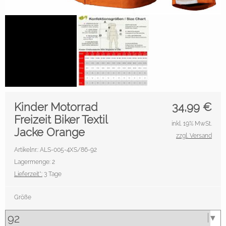
Kinder Motorrad
34,99
€
Freizeit Biker Textil
inkl. 19% MwSt.
Jacke Orange
zzgl. Versand
Artikelnr.: ALS-005-4XS/86-92
Lagermenge: 2
Lieferzeit*:
3 Tage
Größe