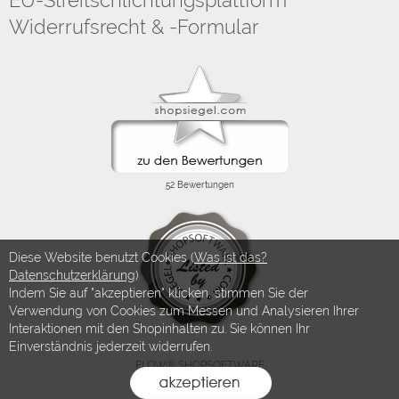
EU-Streitschlichtungsplattform
Widerrufsrecht & -Formular
Diese Website benutzt Cookies (
Was ist das?
Datenschutzerklärung
)
Indem Sie auf "akzeptieren" klicken, stimmen Sie der
Verwendung von Cookies zum Messen und Analysieren Ihrer
Interaktionen mit den Shopinhalten zu. Sie können Ihr
Einverständnis jederzeit widerrufen.
FLOW® SHOPSOFTWARE