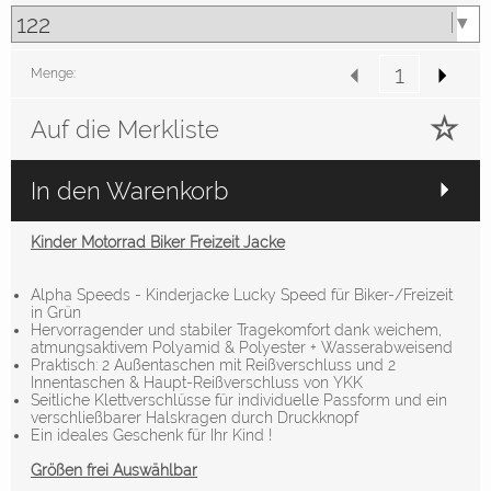
Menge:
Auf die Merkliste
In den Warenkorb
Kinder Motorrad Biker Freizeit Jacke
Alpha Speeds - Kinderjacke Lucky Speed für Biker-/Freizeit
in Grün
Hervorragender und stabiler Tragekomfort dank weichem,
atmungsaktivem Polyamid & Polyester + Wasserabweisend
Praktisch: 2 Außentaschen mit Reißverschluss und 2
Innentaschen & Haupt-Reißverschluss von YKK
Seitliche Klettverschlüsse für individuelle Passform und ein
verschließbarer Halskragen durch Druckknopf
Ein ideales Geschenk für Ihr Kind !
Größen frei Auswählbar