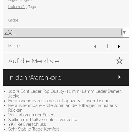
Lieferzeit*:
3 Tage
Größe
Menge:
Auf die Merkliste
In den Warenkorb
100 % Echt Leder Top Quality (1.1 mm) Lamm Leder Damen
Jacke
Herausnehmbare Polyester Kapuze & 2 Innen Taschen
Herausnehmbare Protektoren an der Ellbogen Schulter &
Rücken
Ventilation an der Seiten
Seitlich mit Reißverschluss verstellbar
YKK Reißverschluss
Sehr Stabile Trage Komfort