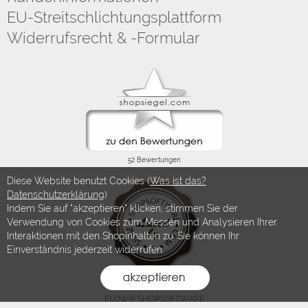
EU-Streitschlichtungsplattform
Widerrufsrecht & -Formular
Diese Website benutzt Cookies (
Was ist das?
Datenschutzerklärung
)
Indem Sie auf "akzeptieren" klicken, stimmen Sie der
Verwendung von Cookies zum Messen und Analysieren Ihrer
Interaktionen mit den Shopinhalten zu. Sie können Ihr
Einverständnis jederzeit widerrufen.
FLOW® SHOPSOFTWARE