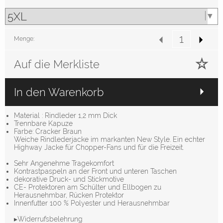
Menge:
Auf die Merkliste
In den Warenkorb
Material : Rindleder 1,2 mm Dick
Trennbare Kapuze
Farbe: Cracker Braun
Weiche Rindlederjacke im markanten New Style. Ein echter
Highway Jacke für Chopper-Fans und für die Freizeit.
Sehr Angenehme Tragekomfort
Kontrastpaspeln an der Front und unteren Taschen
dekorative Druck- und Stickmotive
CE- Protektoren am Schülter und Ellbogen zu
Herausnehmbar, Rücken Protektor
Innenfutter 100 % Polyester und Herausnehmbar
▸Widerrufsbelehrung