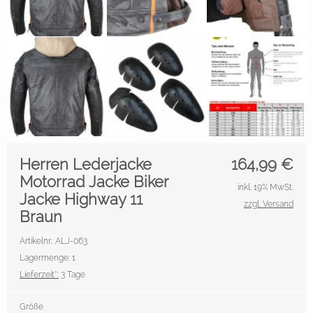
Herren Lederjacke
164,99
€
Motorrad Jacke Biker
inkl. 19% MwSt.
Jacke Highway 11
zzgl. Versand
Braun
Artikelnr.: ALJ-063
Lagermenge: 1
Lieferzeit*:
3 Tage
Größe