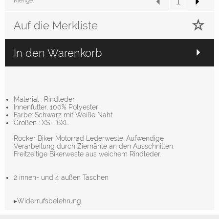
Menge:
Auf die Merkliste
In den Warenkorb
Material : Rindleder
Innenfutter, 100% Polyester
Farbe: Schwarz mit Weiße Naht
Größen : XS - 6XL
Rocker Biker Motorrad Lederweste. Aufwendige
Verarbeitung durch Ziernähte an den Ausschnitten.
Freitzeitige Bikerweste aus weichem Rindleder.
2 innen- und 4 außen Taschen
▸Widerrufsbelehrung