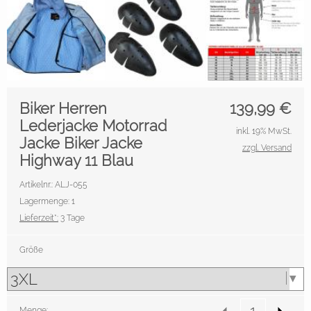
Biker Herren
139,99
€
Lederjacke Motorrad
inkl. 19% MwSt.
Jacke Biker Jacke
zzgl. Versand
Highway 11 Blau
Artikelnr.: ALJ-055
Lagermenge: 1
Lieferzeit*:
3 Tage
Größe
Menge: