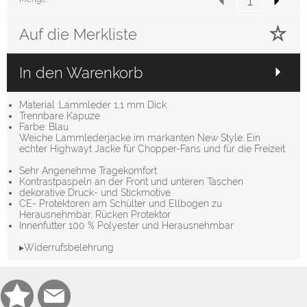
Auf die Merkliste
In den Warenkorb
Material :Lammleder 1,1 mm Dick
Trennbare Kapuze
Farbe: Blau
Weiche Lammlederjacke im markanten New Style. Ein
echter Highwayt Jacke für Chopper-Fans und für die Freizeit.
Sehr Angenehme Tragekomfort
Kontrastpaspeln an der Front und unteren Taschen
dekorative Druck- und Stickmotive
CE- Protektoren am Schülter und Ellbogen zu
Herausnehmbar, Rücken Protektor
Innenfutter 100 % Polyester und Herausnehmbar
▸Widerrufsbelehrung