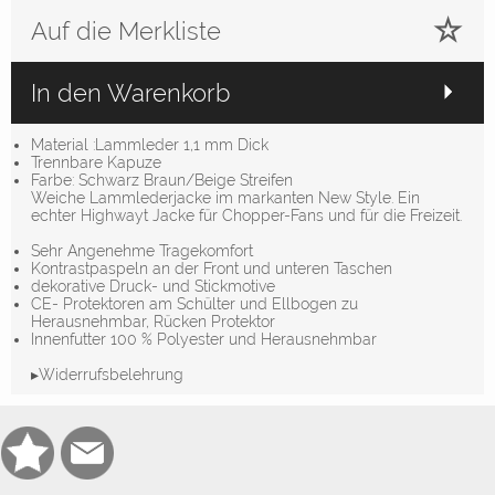
Auf die Merkliste
In den Warenkorb
Material :Lammleder 1,1 mm Dick
Trennbare Kapuze
Farbe: Schwarz Braun/Beige Streifen
Weiche Lammlederjacke im markanten New Style. Ein
echter Highwayt Jacke für Chopper-Fans und für die Freizeit.
Sehr Angenehme Tragekomfort
Kontrastpaspeln an der Front und unteren Taschen
dekorative Druck- und Stickmotive
CE- Protektoren am Schülter und Ellbogen zu
Herausnehmbar, Rücken Protektor
Innenfutter 100 % Polyester und Herausnehmbar
▸Widerrufsbelehrung