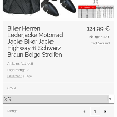
Biker Herren
124,99
€
Lederjacke Motorrad
inkl. 19% MwSt.
Jacke Biker Jacke
zzgl. Versand
Highway 11 Schwarz
Braun Beige Streifen
Artikelnr.: ALJ-058
Lagermenge: 2
Lieferzeit*:
3 Tage
Größe
Menge: