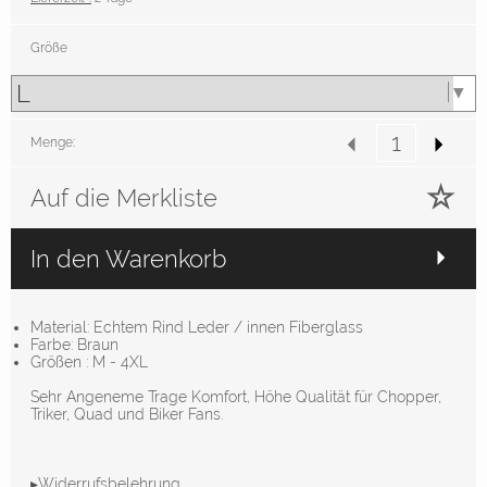
Größe
Menge:
Auf die Merkliste
In den Warenkorb
Material: Echtem Rind Leder / innen Fiberglass
Farbe: Braun
Größen : M - 4XL
Sehr Angeneme Trage Komfort, Höhe Qualität für Chopper,
Triker, Quad und Biker Fans.
▸Widerrufsbelehrung