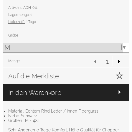
Artikelnr.: ADH-011
Lagermenge: 1
Lieferzeit*:
2 Tage
Größe
Menge:
Auf die Merkliste
In den Warenkorb
Material: Echtem Rind Leder / innen Fiberglass
Farbe: Schwarz
Größen : M - 4XL
Sehr Angeneme Trage Komfort, Höhe Qualität für Chopper,