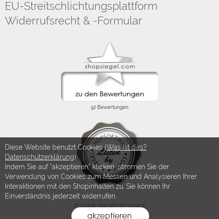
EU-Streitschlichtungsplattform
Widerrufsrecht & -Formular
Diese Website benutzt Cookies (
Was ist das?
Datenschutzerklärung
)
Indem Sie auf "akzeptieren" klicken, stimmen Sie der
Verwendung von Cookies zum Messen und Analysieren Ihrer
Interaktionen mit den Shopinhalten zu. Sie können Ihr
Einverständnis jederzeit widerrufen.
FLOW® SHOPSOFTWARE