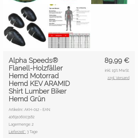
Alpha Speeds®
89,99
€
Flanell-Holzfäller
inkl. 19% MwSt.
Hemd Motorrad
zzgl. Versand
Hemd KEV ARAMID
Shirt Lumber Biker
Hemd Grün
Artikelnr.: AKH-012 - EAN:
4069106003182
Lagermenge: 2
Lieferzeit*:
3 Tage