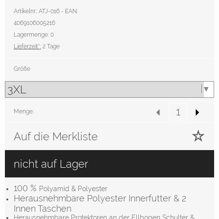
Artikelnr.: ATJ-016 - EAN:
4069106005216
Lagermenge: 0
Lieferzeit*:
2 Tage
Größe
Menge:
Auf die Merkliste
nicht auf Lager
100 %
Polyamid & Polyester
Herausnehmbare Polyester Innerfutter & 2
Innen Taschen
Herausnehmbare Protektoren an der Ellbogen Schulter &