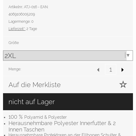
Artikelnr.: ATJ-016 - EAN:
4069106005209
Lagermenge: 0
Lieferzeit*:
2 Tage
Größe
Menge:
Auf die Merkliste
nicht auf Lager
100 %
Polyamid & Polyester
Herausnehmbare Polyester Innerfutter & 2
Innen Taschen
Herausnehmbare Protektoren an der Ellbogen Schulter &