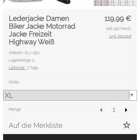
Lederjacke Damen
119,99
€
Biker Jacke Motorrad
inkl. 19% MwSt.
Jacke Freizeit
zzgl. Versand
Highway Weiß
Artikelnr.: ALJ-050
Lagermenge: 2
Lieferzeit*:
3 Tage
Größe
Menge:
Auf die Merkliste