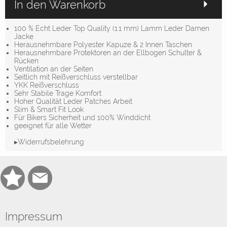
In den Warenkorb
100 % Echt Leder Top Quality (1.1 mm) Lamm Leder Damen
Jacke
Herausnehmbare Polyester Kapuze & 2 Innen Taschen
Herausnehmbare Protektoren an der Ellbogen Schulter &
Rücken
Ventilation an der Seiten
Seitlich mit Reißverschluss verstellbar
YKK Reißverschluss
Sehr Stabile Trage Komfort
Hoher Qualität Leder Patches Arbeit
Slim & Smart Fit Look
Für Bikers Sicherheit und 100% Winddicht
geeignet für alle Wetter
▸Widerrufsbelehrung
Impressum