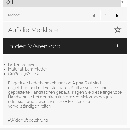
Menge:
Auf die Merkliste
In den Warenkorb
Farbe: Schwarz
Material: Lammleder
Größen: 3XS - 4XL
Fingerlose Lederhandschuhe von Alpha Fast sind
ungefüttert und mit verstellbaren Klettverschluss und
gepolsterte Handflächen gebaut. Tragen Sie diese fingerlose
Handschuhe bei der nächsten großen Motorradereignis
oder sie tragen, wenn Sie Ihre Biker-Look zu
vervollständigen reiten.
▸Widerrufsbelehrung