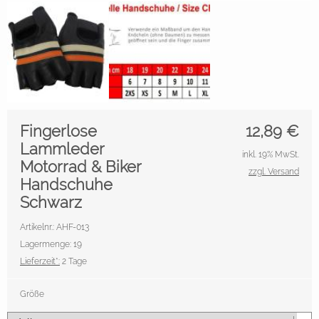
Fingerlose
12,89
€
Lammleder
inkl. 19% MwSt.
Motorrad & Biker
zzgl. Versand
Handschuhe
Schwarz
Artikelnr.: AHF-013
Lagermenge: 19
Lieferzeit*:
2 Tage
Größe