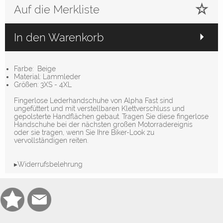
Auf die Merkliste
In den Warenkorb
Farbe: Beige
Material: Lammleder
Größen: 3XS - 4XL
Fingerlose Lederhandschuhe von Alpha Fast sind
ungefüttert und mit verstellbaren Klettverschluss und
gepolsterte Handflächen gebaut. Tragen Sie diese fingerlose
Handschuhe bei der nächsten großen Motorradereignis
oder sie tragen, wenn Sie Ihre Biker-Look zu
vervollständigen reiten.
▸Widerrufsbelehrung