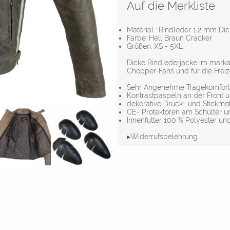
Auf die Merkliste
Material : Rindleder 1,2 mm Dic
Farbe: Hell Braun Cracker
Größen: XS - 5XL
Dicke Rindlederjacke im marka
Chopper-Fans und für die Freize
Sehr Angenehme Tragekomfort
Kontrastpaspeln an der Front 
dekorative Druck- und Stickmot
CE- Protektoren am Schülter 
Innenfutter 100 % Polyester 
▸Widerrufsbelehrung