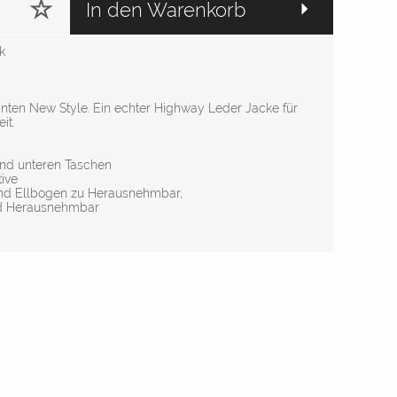
In den Warenkorb
k
nten New Style. Ein echter Highway Leder Jacke für
it.
und unteren Taschen
ive
und Ellbogen zu Herausnehmbar,
und Herausnehmbar