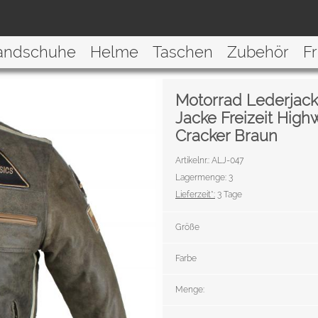
andschuhe
Helme
Taschen
Zubehör
F
Motorrad Lederjack
Jacke Freizeit High
Cracker Braun
Artikelnr.: ALJ-047
Lagermenge: 3
Lieferzeit*:
3 Tage
Größe
Farbe
Menge: