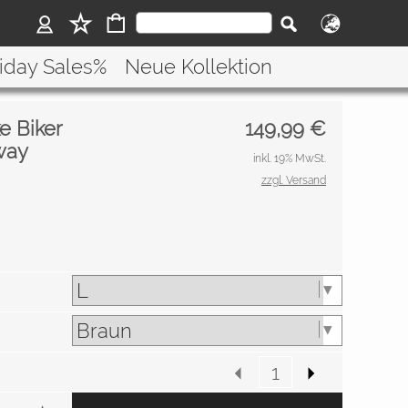
riday Sales%
Neue Kollektion
e Biker
149,99
€
way
inkl. 19% MwSt.
zzgl. Versand