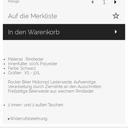
Menge:
Auf die Merkliste
In den Warenkorb
Material : Rindleder
Innenfutter, 100% Polyester
Farbe: Schwarz
Größen : XS - 5XL
Rocker Biker Motorrad Lederweste. Aufwendige
Verarbeitung durch Ziernähte an den Ausschnitten.
Freitzeitige Bikerweste aus weichem Rindleder.
2 innen- und 2 außen Taschen
▸Widerrufsbelehrung