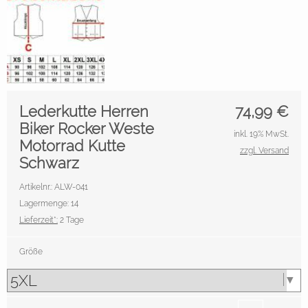
Lederkutte Herren
74,99
€
Biker Rocker Weste
inkl. 19% MwSt.
Motorrad Kutte
zzgl. Versand
Schwarz
Artikelnr.: ALW-041
Lagermenge: 14
Lieferzeit*:
2 Tage
Größe