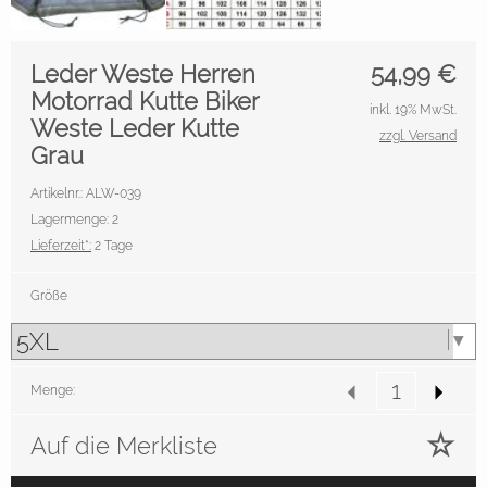
Leder Weste Herren
54,99
€
Motorrad Kutte Biker
inkl. 19% MwSt.
Weste Leder Kutte
zzgl. Versand
Grau
Artikelnr.: ALW-039
Lagermenge: 2
Lieferzeit*:
2 Tage
Größe
Menge:
Auf die Merkliste