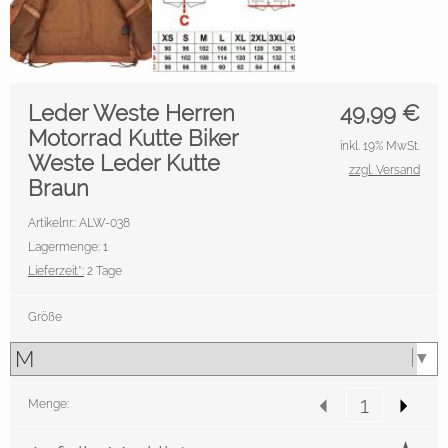
Leder Weste Herren
49,99
€
Motorrad Kutte Biker
inkl. 19% MwSt.
Weste Leder Kutte
zzgl. Versand
Braun
Artikelnr.: ALW-038
Lagermenge: 1
Lieferzeit*:
2 Tage
Größe
Menge: