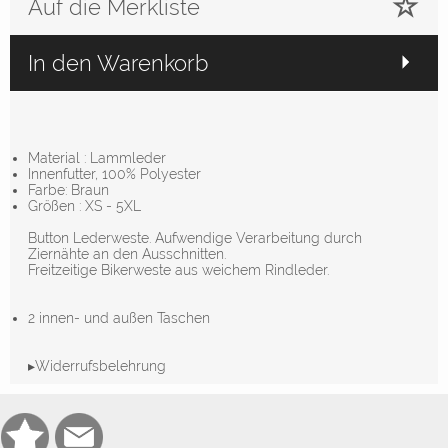
Auf die Merkliste
In den Warenkorb
Material : Lammleder
Innenfutter, 100% Polyester
Farbe: Braun
Größen : XS - 5XL
Button Lederweste. Aufwendige Verarbeitung durch
Ziernähte an den Ausschnitten.
Freitzeitige Bikerweste aus weichem Rindleder.
2 innen- und außen Taschen
▸Widerrufsbelehrung