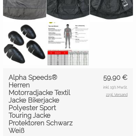
Alpha Speeds®
59,90
€
Herren
inkl. 19% MwSt.
Motorradjacke Textil
zzgl. Versand
Jacke Bikerjacke
Polyester Sport
Touring Jacke
Protektoren Schwarz
Weiß