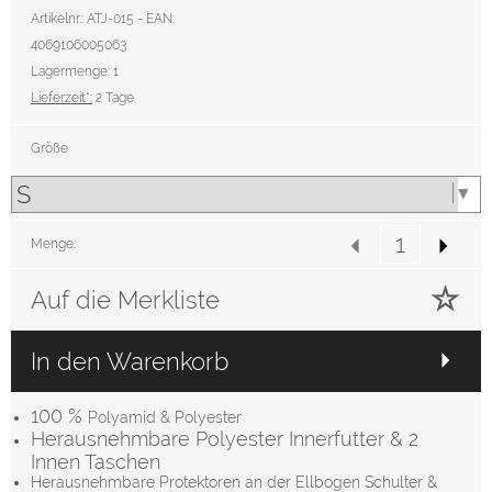
Artikelnr.: ATJ-015 - EAN:
4069106005063
Lagermenge: 1
Lieferzeit*:
2 Tage
Größe
Menge:
Auf die Merkliste
In den Warenkorb
100 %
Polyamid & Polyester
Herausnehmbare Polyester Innerfutter & 2
Innen Taschen
Herausnehmbare Protektoren an der Ellbogen Schulter &