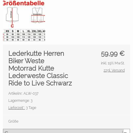
Lederkutte Herren
59,99
€
Biker Weste
inkl. 19% MwSt.
Motorrad Kutte
zzgl. Versand
Lederweste Classic
Ride to Live Schwarz
Artikelnr.: ALW-037
Lagermenge: 3
Lieferzeit*:
3 Tage
Größe