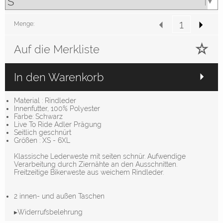
Menge:
Auf die Merkliste
In den Warenkorb
Material : Rindleder
Innenfutter, 100% Polyester
Farbe: Schwarz
Live To Ride Adler Prägung
Seitlich geschnürt
Größen : XS - 6XL
Klassische Lederweste mit seiten schnür. Aufwendige
Verarbeitung durch Ziernähte an den Ausschnitten.
Freitzeitige Bikerweste aus weichem Rindleder.
2 innen- und außen Taschen
▸Widerrufsbelehrung