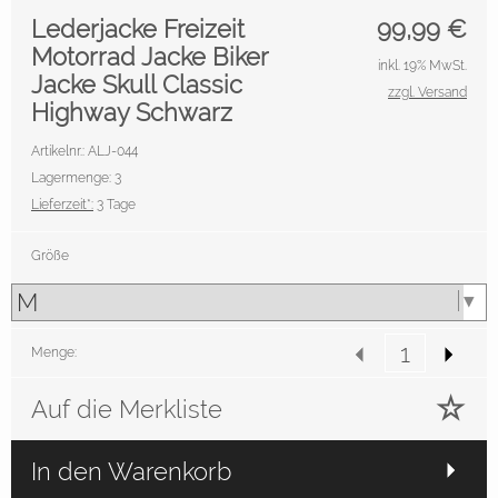
Lederjacke Freizeit
99,99
€
Motorrad Jacke Biker
inkl. 19% MwSt.
Jacke Skull Classic
zzgl. Versand
Highway Schwarz
Artikelnr.: ALJ-044
Lagermenge: 3
Lieferzeit*:
3 Tage
Größe
Menge:
Auf die Merkliste
In den Warenkorb