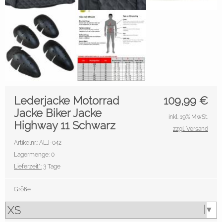
Lederjacke Motorrad
109,99
€
Jacke Biker Jacke
inkl. 19% MwSt.
Highway 11 Schwarz
zzgl. Versand
Artikelnr.: ALJ-042
Lagermenge: 0
Lieferzeit*:
3 Tage
Größe