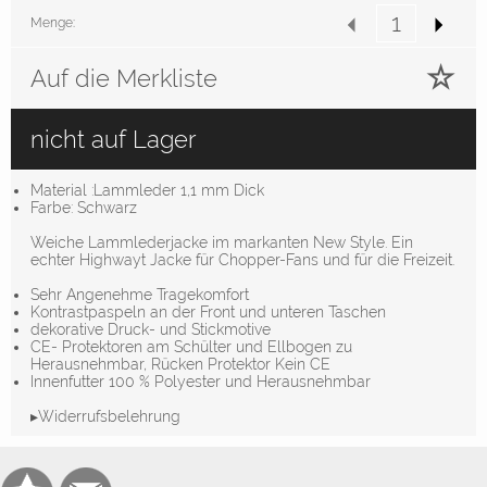
Menge:
Auf die Merkliste
nicht auf Lager
Material :Lammleder 1,1 mm Dick
Farbe: Schwarz
Weiche Lammlederjacke im markanten New Style. Ein
echter Highwayt Jacke für Chopper-Fans und für die Freizeit.
Sehr Angenehme Tragekomfort
Kontrastpaspeln an der Front und unteren Taschen
dekorative Druck- und Stickmotive
CE- Protektoren am Schülter und Ellbogen zu
Herausnehmbar, Rücken Protektor Kein CE
Innenfutter 100 % Polyester und Herausnehmbar
▸Widerrufsbelehrung