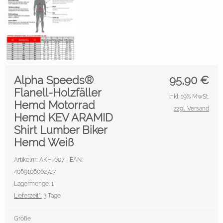
Alpha Speeds®
95,90
€
Flanell-Holzfäller
inkl. 19% MwSt.
Hemd Motorrad
zzgl. Versand
Hemd KEV ARAMID
Shirt Lumber Biker
Hemd Weiß
Artikelnr.: AKH-007 - EAN:
4069106002727
Lagermenge: 1
Lieferzeit*:
3 Tage
Größe