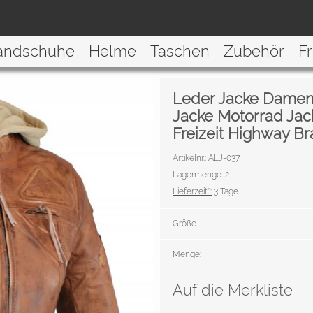
andschuhe
Helme
Taschen
Zubehör
F
Leder Jacke Damen
Jacke Motorrad Jac
Freizeit Highway B
Artikelnr.: ALJ-037
Lagermenge: 2
Lieferzeit*:
3 Tage
Größe
Menge:
Auf die Merkliste