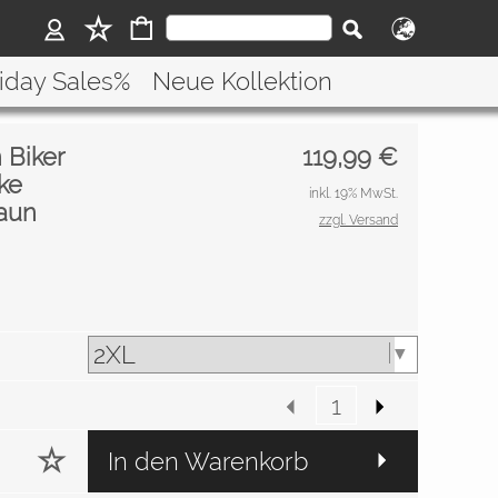
riday Sales%
Neue Kollektion
 Biker
119,99
€
ke
inkl. 19% MwSt.
raun
zzgl. Versand
In den Warenkorb