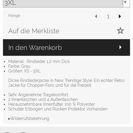
Menge:
Auf die Merkliste
In den Warenkorb
Material : Rindleder 1,2 mm Dick
Farbe: Grau
Größen: XS - 5XL
Dicke Rindlederjacke in New Trendige Style. Ein echter Retro
Jacke für Chopper-Fans und für die Freizeit.
Sehr Angenehme Tragekomfort
2 Innentaschen und 4 Außentaschen
Herausnehmbare Innenfutter 100 % Polyester
Schulter Ellbogen und Rücken Protektor Vorhanden
▸Widerrufsbelehrung