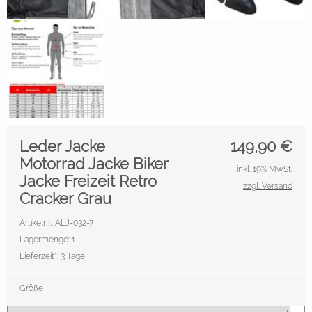
Leder Jacke
149,90
€
Motorrad Jacke Biker
inkl. 19% MwSt.
Jacke Freizeit Retro
zzgl. Versand
Cracker Grau
Artikelnr.: ALJ-032-7
Lagermenge: 1
Lieferzeit*:
3 Tage
Größe