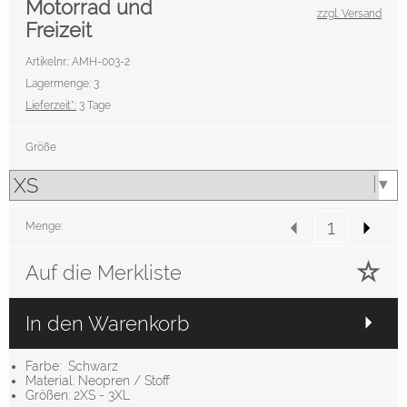
Motorrad und
zzgl. Versand
Freizeit
Artikelnr.: AMH-003-2
Lagermenge: 3
Lieferzeit*:
3 Tage
Größe
Menge:
Auf die Merkliste
In den Warenkorb
Farbe: Schwarz
Material: Neopren / Stoff
Größen: 2XS - 3XL