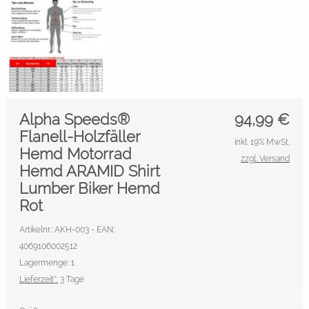
Alpha Speeds®
94,99
€
Flanell-Holzfäller
inkl. 19% MwSt.
Hemd Motorrad
zzgl. Versand
Hemd ARAMID Shirt
Lumber Biker Hemd
Rot
Artikelnr.: AKH-003 - EAN:
4069106002512
Lagermenge: 1
Lieferzeit*:
3 Tage